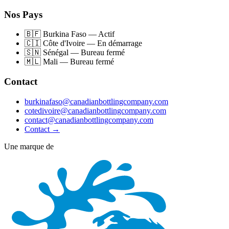
Nos Pays
🇧🇫
Burkina Faso
—
Actif
🇨🇮
Côte d'Ivoire
—
En démarrage
🇸🇳
Sénégal
—
Bureau fermé
🇲🇱
Mali
—
Bureau fermé
Contact
burkinafaso@canadianbottlingcompany.com
cotedivoire@canadianbottlingcompany.com
contact@canadianbottlingcompany.com
Contact
→
Une marque de