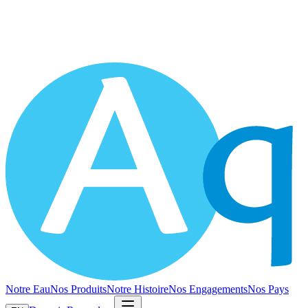
Notre Eau
Nos Produits
Notre Histoire
Nos Engagements
Nos Pays