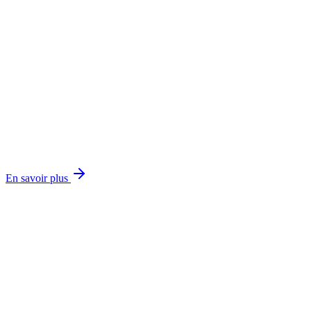
◑
○
En savoir plus
○