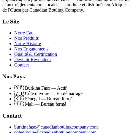
et aux réglementations locales — produite et distribuée en Afrique
de l'Ouest par Canadian Bottling Company.
Le Site
Notre Eau
Nos Produits
Notre Histoire
Nos Engagements
Qualité & Certification
Devenir Revendeur
Contact
Nos Pays
🇧🇫
Burkina Faso
—
Actif
🇨🇮
Côte d'Ivoire
—
En démarrage
🇸🇳
Sénégal
—
Bureau fermé
🇲🇱
Mali
—
Bureau fermé
Contact
burkinafaso@canadianbottlingcompany.com
cotedivoire@canadianbottlingcompany.com